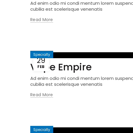
Ad enim odio mi condi mentum lorem suspendis
cubilia est scelerisque venenatis
Read More
Specialty
29
Vape Empire
FEB
Ad enim odio mi condi mentum lorem suspendis
cubilia est scelerisque venenatis
Read More
Specialty