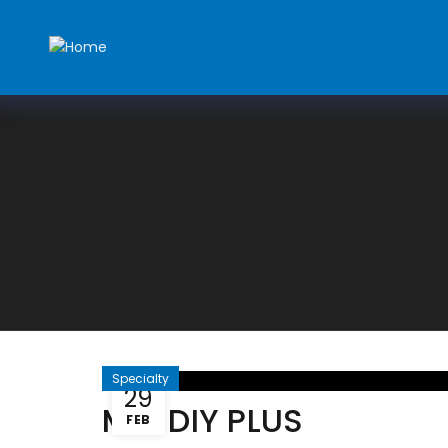
Specialty
29
MR. DIY PLUS
FEB