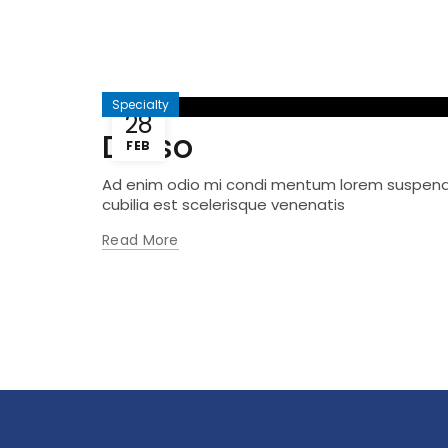
Specialty
28
Daiso
FEB
Ad enim odio mi condi mentum lorem suspendis
cubilia est scelerisque venenatis
Read More