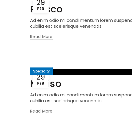
29
Petsco
FEB
Ad enim odio mi condi mentum lorem suspendis
cubilia est scelerisque venenatis
Read More
Specialty
29
Miniso
FEB
Ad enim odio mi condi mentum lorem suspendis
cubilia est scelerisque venenatis
Read More