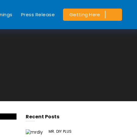
nings
Press Release
Getting Here
Recent Posts
MR. DIY PLUS