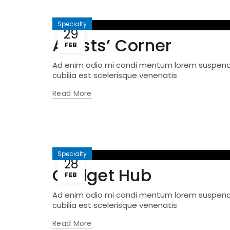
Specialty
29
Artists’ Corner
FEB
Ad enim odio mi condi mentum lorem suspendis
cubilia est scelerisque venenatis
Read More
Specialty
28
Gadget Hub
FEB
Ad enim odio mi condi mentum lorem suspendis
cubilia est scelerisque venenatis
Read More