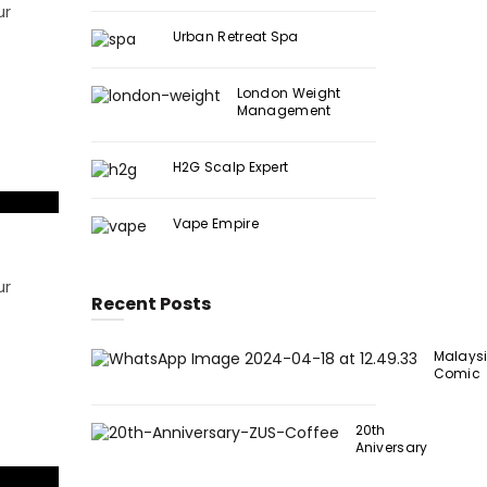
ur
Urban Retreat Spa
London Weight
Management
H2G Scalp Expert
Vape Empire
ur
Recent Posts
Malays
Comic
20th
Aniversary